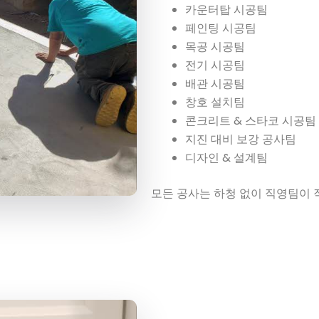
카운터탑 시공팀
페인팅 시공팀
목공 시공팀
전기 시공팀
배관 시공팀
창호 설치팀
콘크리트 & 스타코 시공팀
지진 대비 보강 공사팀
디자인 & 설계팀
모든 공사는 하청 없이 직영팀이 