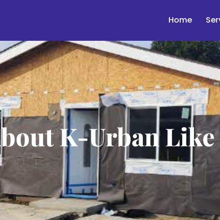
Home
Ser
bout K-Urban Like