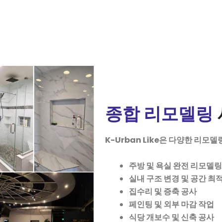
종합 리모델링
K-Urban Like
은
다양한
리모델
주방
및
욕실
완전
리모델링
실내
구조
변경
및
공간
최
집수리
및
증축
공사
페인팅
및
외부
마감
작업
식당
개보수
및
신축
공사