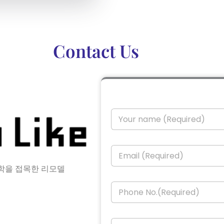
Contact Us
Y
o
u
r
E
n
m
a
a
학을 접목한 리모델
m
i
e
P
l
*
h
*
o
n
M
e