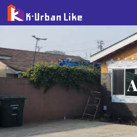
콘
텐
츠
로
건
너
뛰
기
A