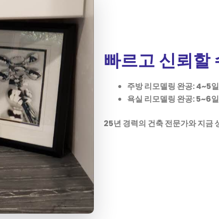
빠르고 신뢰할 
주방
리모델링
완공: 4~5
일
욕실
리모델링
완공: 5~6
일
25
년
경력의
건축
전문가와
지금