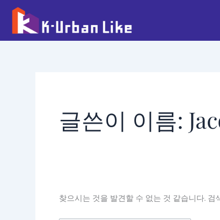
콘
검
텐
색
츠
대
로
상
건
너
뛰
기
글쓴이 이름: Jac
찾으시는 것을 발견할 수 없는 것 같습니다. 검