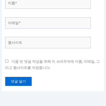
이
름
*
이
메
일
*
웹
사
이
트
다음 번 댓글 작성을 위해 이 브라우저에 이름, 이메일, 그
리고 웹사이트를 저장합니다.