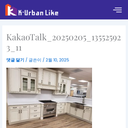
콘
텐
츠
로
건
KakaoTalk_20250205_13552592
너
뛰
3_11
기
댓글 달기
/ 글쓴이
/
2월 10, 2025