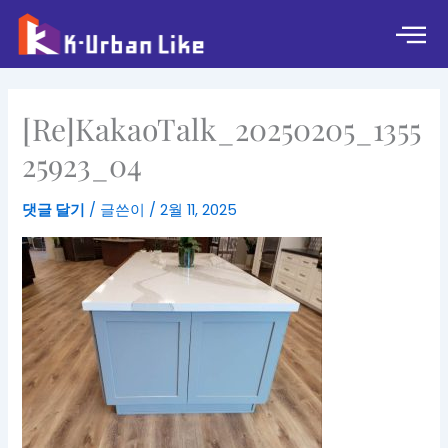
콘
텐
츠
로
건
[Re]KakaoTalk_20250205_1355
너
뛰
25923_04
기
댓글 달기
/ 글쓴이
/
2월 11, 2025