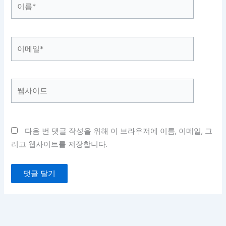
이
름
*
이
메
일
*
웹
사
이
트
다음 번 댓글 작성을 위해 이 브라우저에 이름, 이메일, 그
리고 웹사이트를 저장합니다.