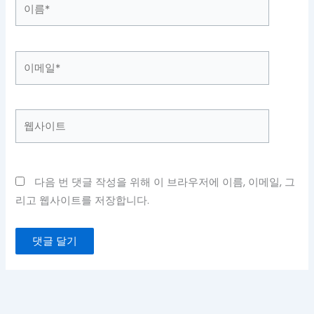
이
름
*
이
메
일
*
웹
사
이
트
다음 번 댓글 작성을 위해 이 브라우저에 이름, 이메일, 그
리고 웹사이트를 저장합니다.