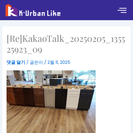
콘
텐
츠
로
건
[Re]KakaoTalk_20250205_1355
너
뛰
25923_09
기
댓글 달기
/ 글쓴이
/
2월 11, 2025