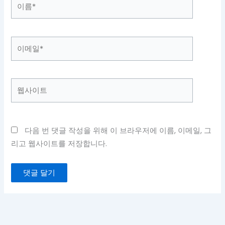
이
름
*
이
메
일
*
웹
사
이
트
다음 번 댓글 작성을 위해 이 브라우저에 이름, 이메일, 그
리고 웹사이트를 저장합니다.