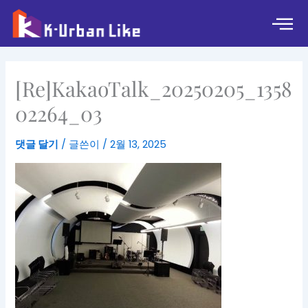
콘
텐
츠
로
건
[Re]KakaoTalk_20250205_1358
너
뛰
02264_03
기
댓글 달기
/ 글쓴이
/
2월 13, 2025