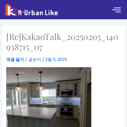
콘
텐
츠
로
건
[Re]KakaoTalk_20250205_140
너
뛰
938715_07
기
댓글 달기
/ 글쓴이
/
2월 11, 2025