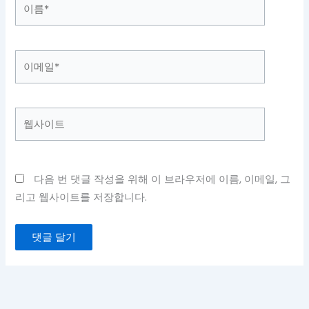
이
름
*
이
메
일
*
웹
사
이
트
다음 번 댓글 작성을 위해 이 브라우저에 이름, 이메일, 그
리고 웹사이트를 저장합니다.