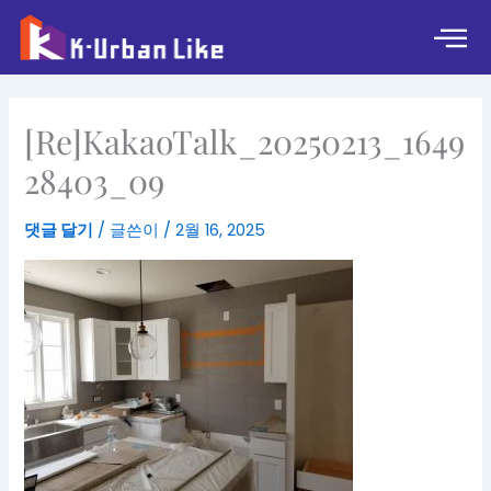
콘
텐
츠
로
건
[Re]KakaoTalk_20250213_1649
너
뛰
28403_09
기
댓글 달기
/ 글쓴이
/
2월 16, 2025