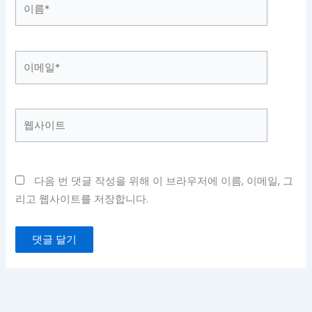
이
름
*
이
메
일
*
웹
사
이
트
다음 번 댓글 작성을 위해 이 브라우저에 이름, 이메일, 그
리고 웹사이트를 저장합니다.