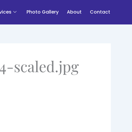
vices
Photo Gallery
About
Contact
-scaled.jpg