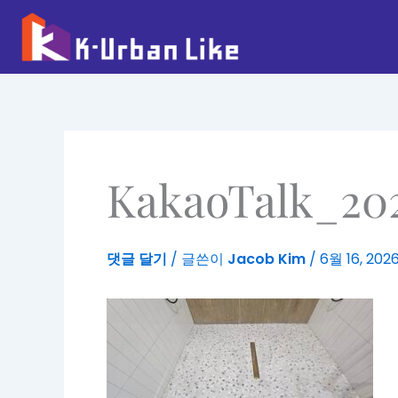
콘
텐
츠
로
건
너
뛰
기
KakaoTalk_202
댓글 달기
/ 글쓴이
Jacob Kim
/
6월 16, 202