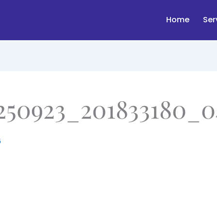
Home
Ser
50923_201833180_04
6