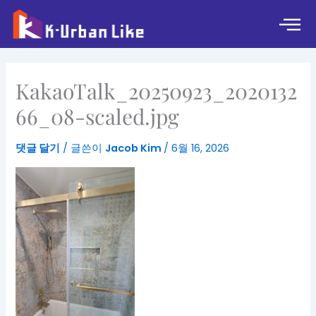
콘
텐
츠
로
건
KakaoTalk_20250923_2020132
너
뛰
66_08-scaled.jpg
기
댓글 달기
/ 글쓴이
Jacob Kim
/
6월 16, 2026