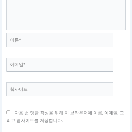
이
름
*
이
메
일
*
웹
사
이
트
다음 번 댓글 작성을 위해 이 브라우저에 이름, 이메일, 그
리고 웹사이트를 저장합니다.