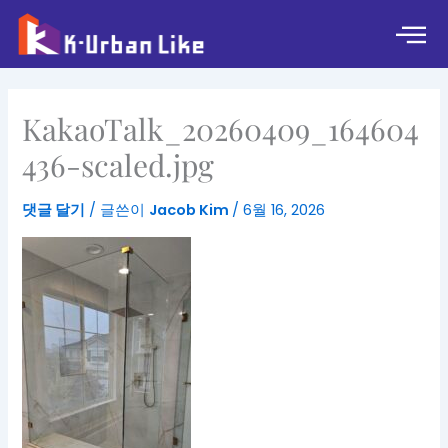
콘
텐
츠
로
건
KakaoTalk_20260409_164604
너
뛰
436-scaled.jpg
기
댓글 달기
/ 글쓴이
Jacob Kim
/
6월 16, 2026