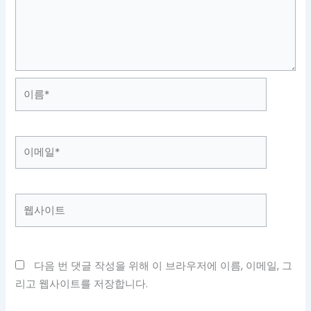
이
름
*
이
메
일
*
웹
사
이
트
다음 번 댓글 작성을 위해 이 브라우저에 이름, 이메일, 그
리고 웹사이트를 저장합니다.