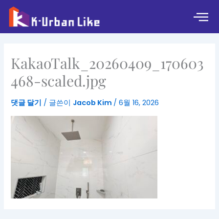
콘
텐
츠
로
건
KakaoTalk_20260409_170603
너
뛰
468-scaled.jpg
기
댓글 달기
/ 글쓴이
Jacob Kim
/
6월 16, 2026