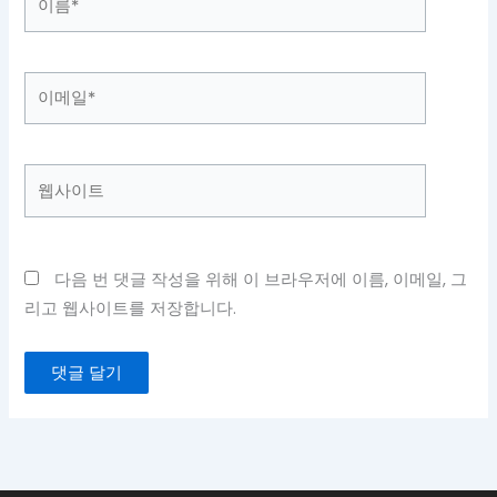
름
*
이
메
일
*
웹
사
이
트
다음 번 댓글 작성을 위해 이 브라우저에 이름, 이메일, 그
리고 웹사이트를 저장합니다.