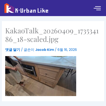
콘
텐
츠
로
건
KakaoTalk_20260409_1735341
너
뛰
86_18-scaled.jpg
기
댓글 달기
/ 글쓴이
Jacob Kim
/
6월 16, 2026