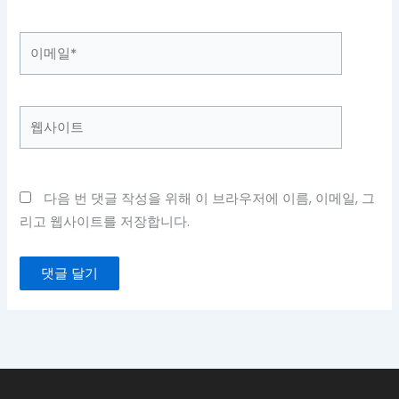
*
이
메
일
*
웹
사
이
트
다음 번 댓글 작성을 위해 이 브라우저에 이름, 이메일, 그
리고 웹사이트를 저장합니다.