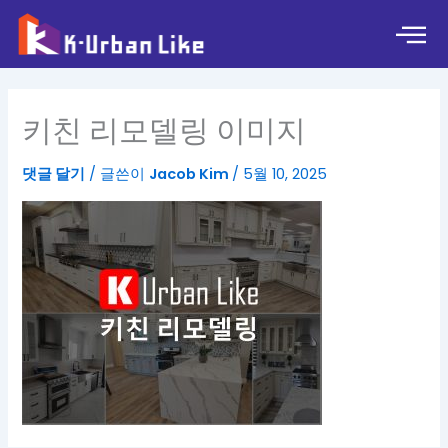
콘
텐
츠
로
건
키친 리모델링 이미지
너
뛰
댓글 달기
/ 글쓴이
Jacob Kim
/
5월 10, 2025
기