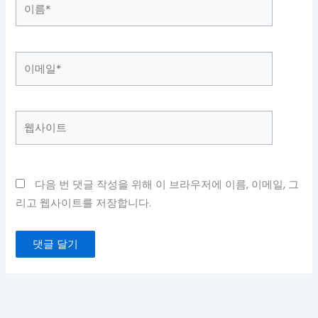
이
름
*
이
메
일
*
웹
사
이
트
다음 번 댓글 작성을 위해 이 브라우저에 이름, 이메일, 그
리고 웹사이트를 저장합니다.