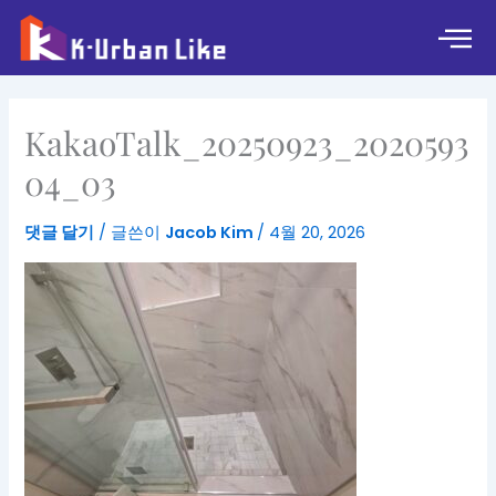
콘
텐
츠
로
건
KakaoTalk_20250923_2020593
너
뛰
04_03
기
댓글 달기
/ 글쓴이
Jacob Kim
/
4월 20, 2026