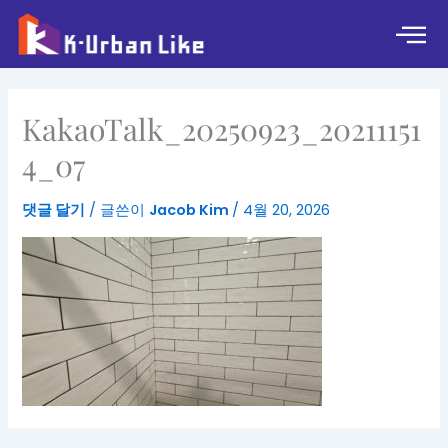
콘
텐
츠
로
건
KakaoTalk_20250923_20211151
너
뛰
4_07
기
댓글 달기
/ 글쓴이
Jacob Kim
/
4월 20, 2026