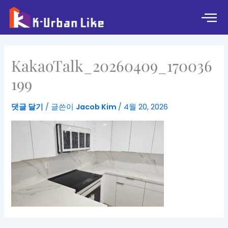
콘
텐
츠
로
건
KakaoTalk_20260409_170036
너
뛰
199
기
댓글 달기
/ 글쓴이
Jacob Kim
/
4월 20, 2026