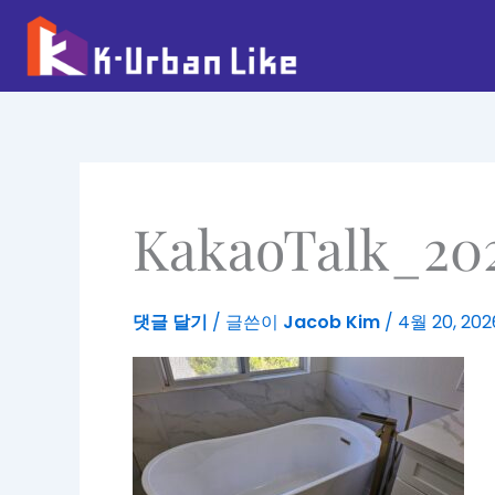
콘
텐
츠
로
건
너
뛰
기
KakaoTalk_20
댓글 달기
/ 글쓴이
Jacob Kim
/
4월 20, 202