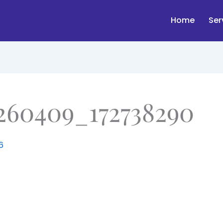
Home
Ser
260409_172738290
6