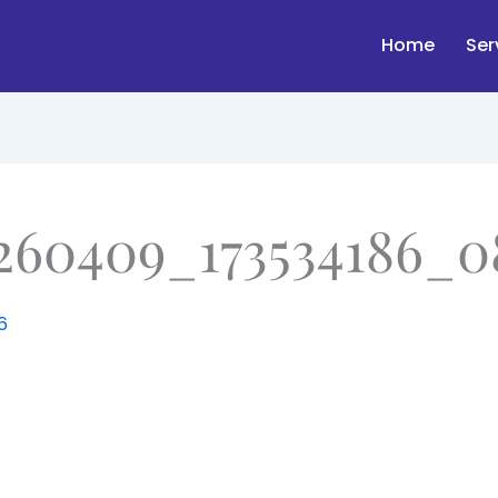
Home
Ser
260409_173534186_0
6