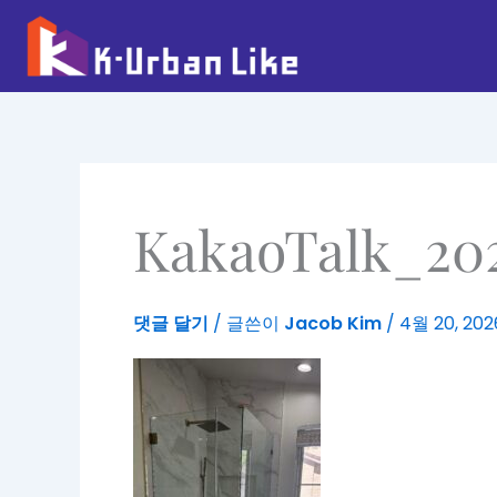
콘
텐
츠
로
건
너
뛰
기
KakaoTalk_20
댓글 달기
/ 글쓴이
Jacob Kim
/
4월 20, 202