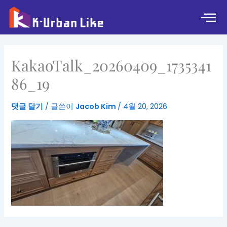
콘
텐
츠
로
건
KakaoTalk_20260409_1735341
너
뛰
86_19
기
댓글 달기
/ 글쓴이
Jacob Kim
/
4월 20, 2026