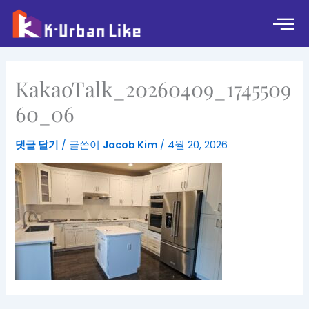
콘
텐
츠
로
건
KakaoTalk_20260409_1745509
너
뛰
60_06
기
댓글 달기
/ 글쓴이
Jacob Kim
/
4월 20, 2026