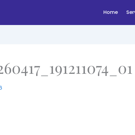
Home
Ser
60417_191211074_01
6