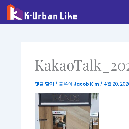
콘
텐
츠
로
건
너
뛰
기
KakaoTalk_202
댓글 달기
/ 글쓴이
Jacob Kim
/
4월 20, 202