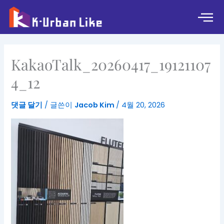
콘
텐
츠
로
건
KakaoTalk_20260417_19121107
너
뛰
4_12
기
댓글 달기
/ 글쓴이
Jacob Kim
/
4월 20, 2026