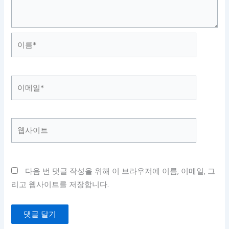
이
름
*
이
메
일
*
웹
사
이
트
다음 번 댓글 작성을 위해 이 브라우저에 이름, 이메일, 그
리고 웹사이트를 저장합니다.