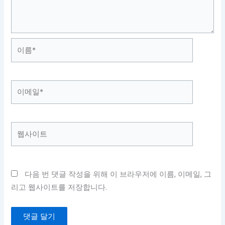
이
름
*
이
메
일
*
웹
사
이
트
다음 번 댓글 작성을 위해 이 브라우저에 이름, 이메일, 그
리고 웹사이트를 저장합니다.