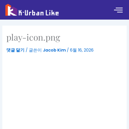
콘
텐
츠
로
건
play-icon.png
너
뛰
댓글 달기
/ 글쓴이
Jacob Kim
/
6월 16, 2026
기