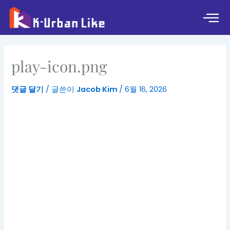
콘
텐
츠
로
건
play-icon.png
너
뛰
댓글 달기
/ 글쓴이
Jacob Kim
/
6월 16, 2026
기