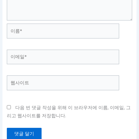
이
름
*
이
메
일
*
웹
사
이
트
다음 번 댓글 작성을 위해 이 브라우저에 이름, 이메일, 그
리고 웹사이트를 저장합니다.