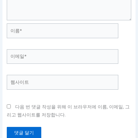
이
름
*
이
메
일
*
웹
사
이
트
다음 번 댓글 작성을 위해 이 브라우저에 이름, 이메일, 그
리고 웹사이트를 저장합니다.