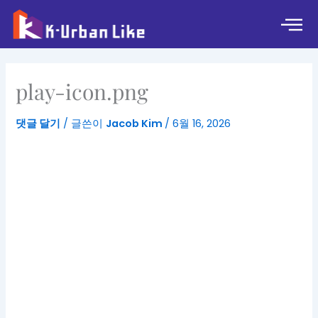
콘
텐
츠
로
건
play-icon.png
너
뛰
댓글 달기
/ 글쓴이
Jacob Kim
/
6월 16, 2026
기