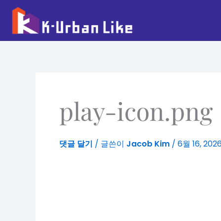
콘
텐
츠
로
건
너
뛰
기
play-icon.png
댓글 달기
/ 글쓴이
Jacob Kim
/
6월 16, 202