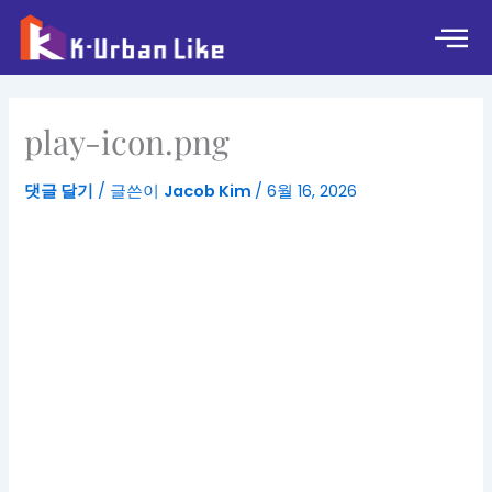
콘
텐
츠
로
건
play-icon.png
너
뛰
댓글 달기
/ 글쓴이
Jacob Kim
/
6월 16, 2026
기