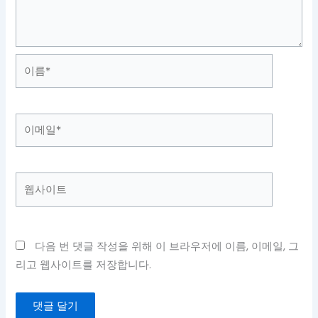
이
름
*
이
메
일
*
웹
사
이
트
다음 번 댓글 작성을 위해 이 브라우저에 이름, 이메일, 그
리고 웹사이트를 저장합니다.