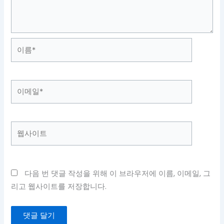
이
름
*
이
메
일
*
웹
사
이
트
다음 번 댓글 작성을 위해 이 브라우저에 이름, 이메일, 그
리고 웹사이트를 저장합니다.