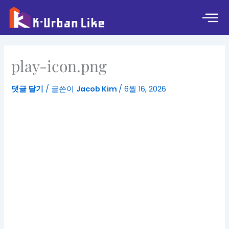
콘
텐
츠
로
건
play-icon.png
너
뛰
댓글 달기
/ 글쓴이
Jacob Kim
/
6월 16, 2026
기