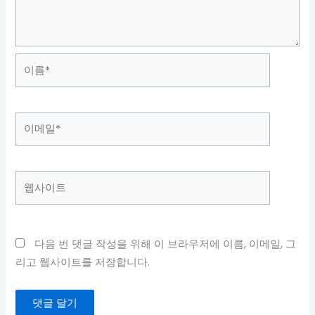
이
름
*
이
메
일
*
웹
사
이
트
다음 번 댓글 작성을 위해 이 브라우저에 이름, 이메일, 그
리고 웹사이트를 저장합니다.