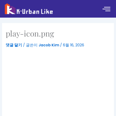
콘
텐
츠
로
건
play-icon.png
너
뛰
댓글 달기
/ 글쓴이
Jacob Kim
/
6월 16, 2026
기