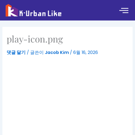
콘
텐
츠
로
건
play-icon.png
너
뛰
댓글 달기
/ 글쓴이
Jacob Kim
/
6월 16, 2026
기