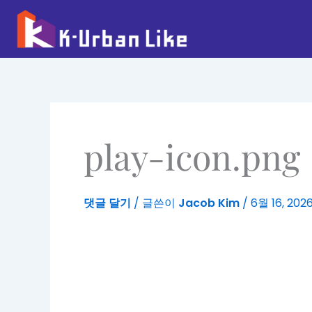
콘
텐
츠
로
건
너
뛰
기
play-icon.png
댓글 달기
/ 글쓴이
Jacob Kim
/
6월 16, 202