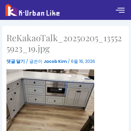
콘
텐
츠
로
건
ReKakaoTalk_20250205_13552
너
뛰
5923_19.jpg
기
댓글 달기
/ 글쓴이
Jacob Kim
/
6월 16, 2026